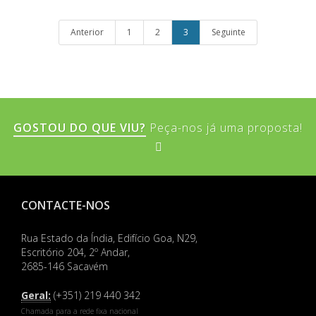
Anterior
1
2
3
Seguinte
GOSTOU DO QUE VIU?
Peça-nos já uma proposta!
CONTACTE-NOS
Rua Estado da Índia, Edifício Goa, N29,
Escritório 204, 2º Andar,
2685-146 Sacavém
Geral:
(+351) 219 440 342
Chamada para a rede fixa nacional