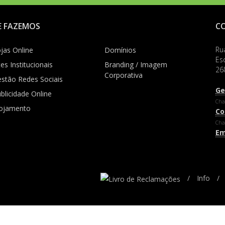
E FAZEMOS
C
Ru
jas Online
Domínios
Esc
tes Institucionais
Branding / Imagem
26
Corporativa
stão Redes Sociais
Ge
blicidade Online
Cha
lojamento
Co
Cha
Em
/
Info
/