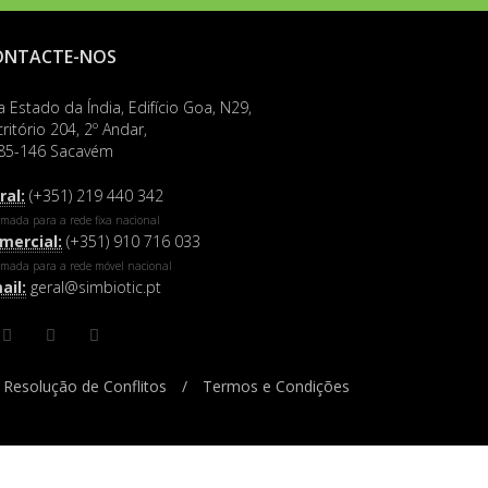
ONTACTE-NOS
a Estado da Índia, Edifício Goa, N29,
ritório 204, 2º Andar,
85-146 Sacavém
ral:
(+351) 219 440 342
mada para a rede fixa nacional
mercial:
(+351) 910 716 033
mada para a rede móvel nacional
ail:
geral@simbiotic.pt
Resolução de Conflitos
/
Termos e Condições