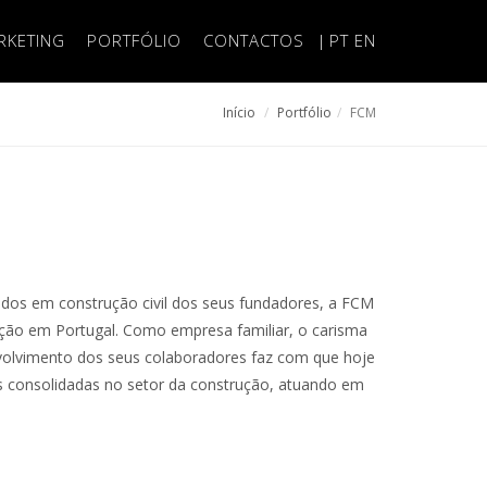
RKETING
PORTFÓLIO
CONTACTOS
|
PT
EN
Início
Portfólio
FCM
ados em construção civil dos seus fundadores, a FCM
ução em Portugal. Como empresa familiar, o carisma
nvolvimento dos seus colaboradores faz com que hoje
s consolidadas no setor da construção, atuando em